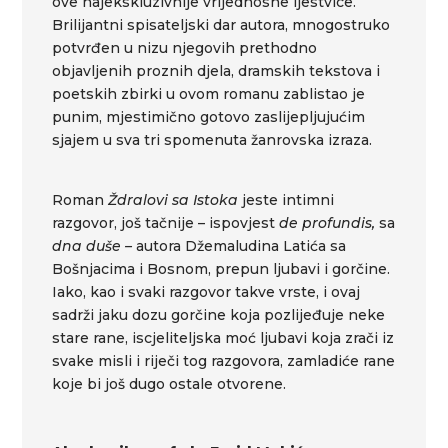
ove najekskluzivnije vrijednosne ljestvice.
Brilijantni spisateljski dar autora, mnogostruko
potvrđen u nizu njegovih prethodno
objavljenih proznih djela, dramskih tekstova i
poetskih zbirki u ovom romanu zablistao je
punim, mjestimično gotovo zaslijepljujućim
sjajem u sva tri spomenuta žanrovska izraza.
Roman
Ždralovi sa Istoka
jeste intimni
razgovor, još tačnije – ispovjest
de profundis,
sa
dna duše –
autora Džemaludina Latića sa
Bošnjacima i Bosnom, prepun ljubavi i gorčine.
Iako, kao i svaki razgovor takve vrste, i ovaj
sadrži jaku dozu gorčine koja pozlijeđuje neke
stare rane, iscjeliteljska moć ljubavi koja zrači iz
svake misli i riječi tog razgovora, zamladiće rane
koje bi još dugo ostale otvorene.