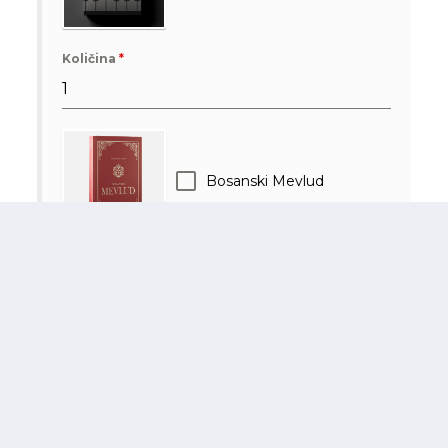
Količina
*
Bosanski Mevlud
Količina
*
Ako ja Umrem Draga