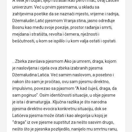
A velik je i bujan, lijep i strašan kao pero i mač, ovaj Latićev
univerzum. Već u prvim pjesmama, u skladu sa
zahtjevima poetike da se naznači mjesto, vrijeme i radnja,
Džemaludin Latić pjesmom Vranja stina, jasno određuje
Bosnu kao među svoje poezije, prostor rađanja i smrti,
mejdana i stratišta, revolta i čemera, nježnosti i
bešćutnosti, u kom se ispililo i u kom valja ostati i opstati.
…Zbirka završava pjesmom Ako ja umrem, draga, kojom
je naslovljena i cijela ova zbirka izabranih pjesma
Džemaludina Latića. Već samim naslovom, a posebno i
nakon što sam je pročitao, ovu sam pjesmu direktno,
impulsivno, povezao sa pjasmom “A kad čuješ, draga, da
sam poginuo“. Osim identičnosti situacije, u obje pjesme
je ista i dramaturgija…Ključna razlika je što narodna
pjesma direktno evocira konkretnu situaciju, dok se
Latićeva pjesma može čitati i kao alegorija u kojoj je
“draga“ iz ove pjesme supstitut za nešto sasvim drugo,
nešto što je pjesnika pozlijedilo, nanijelo mu smrtnu ranu,