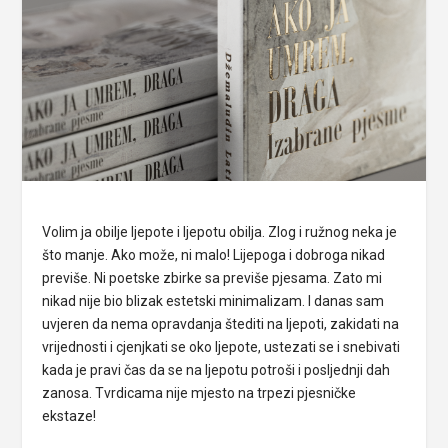
Volim ja obilje ljepote i ljepotu obilja. Zlog i ružnog neka je
što manje. Ako može, ni malo! Lijepoga i dobroga nikad
previše. Ni poetske zbirke sa previše pjesama. Zato mi
nikad nije bio blizak estetski minimalizam. I danas sam
uvjeren da nema opravdanja štediti na ljepoti, zakidati na
vrijednosti i cjenjkati se oko ljepote, ustezati se i snebivati
kada je pravi čas da se na ljepotu potroši i posljednji dah
zanosa. Tvrdicama nije mjesto na trpezi pjesničke
ekstaze!