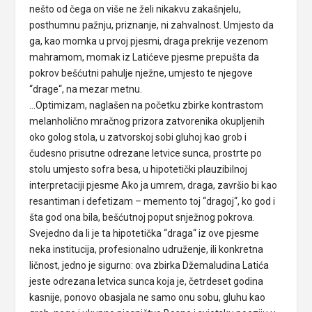
nešto od čega on više ne želi nikakvu zakašnjelu,
posthumnu pažnju, priznanje, ni zahvalnost. Umjesto da
ga, kao momka u prvoj pjesmi, draga prekrije vezenom
mahramom, momak iz Latićeve pjesme prepušta da
pokrov bešćutni pahulje nježne, umjesto te njegove
“drage“, na mezar metnu.
…Optimizam, naglašen na početku zbirke kontrastom
melanholično mračnog prizora zatvorenika okupljenih
oko golog stola, u zatvorskoj sobi gluhoj kao grob i
čudesno prisutne odrezane letvice sunca, prostrte po
stolu umjesto sofra besa, u hipotetički plauzibilnoj
interpretaciji pjesme Ako ja umrem, draga, završio bi kao
resantiman i defetizam – memento toj “dragoj“, ko god i
šta god ona bila, bešćutnoj poput snježnog pokrova.
Svejedno da li je ta hipotetička “draga“ iz ove pjesme
neka institucija, profesionalno udruženje, ili konkretna
ličnost, jedno je sigurno: ova zbirka Džemaludina Latića
jeste odrezana letvica sunca koja je, četrdeset godina
kasnije, ponovo obasjala ne samo onu sobu, gluhu kao