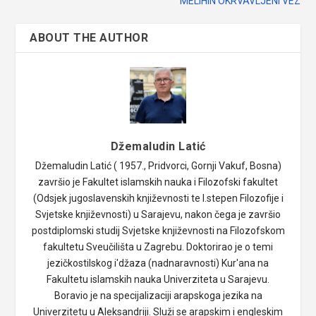
MELIHIN OKRVAVLJENI VEZ
ABOUT THE AUTHOR
Džemaludin Latić
Džemaludin Latić ( 1957., Pridvorci, Gornji Vakuf, Bosna)
završio je Fakultet islamskih nauka i Filozofski fakultet
(Odsjek jugoslavenskih književnosti te I.stepen Filozofije i
Svjetske književnosti) u Sarajevu, nakon čega je završio
postdiplomski studij Svjetske književnosti na Filozofskom
fakultetu Sveučilišta u Zagrebu. Doktorirao je o temi
jezičkostilskog i'džaza (nadnaravnosti) Kur'ana na
Fakultetu islamskih nauka Univerziteta u Sarajevu.
Boravio je na specijalizaciji arapskoga jezika na
Univerzitetu u Aleksandriji. Služi se arapskim i engleskim