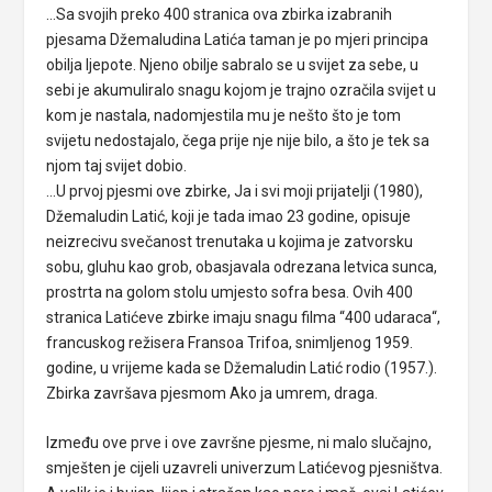
…Sa svojih preko 400 stranica ova zbirka izabranih
pjesama Džemaludina Latića taman je po mjeri principa
obilja ljepote. Njeno obilje sabralo se u svijet za sebe, u
sebi je akumuliralo snagu kojom je trajno ozračila svijet u
kom je nastala, nadomjestila mu je nešto što je tom
svijetu nedostajalo, čega prije nje nije bilo, a što je tek sa
njom taj svijet dobio.
…U prvoj pjesmi ove zbirke, Ja i svi moji prijatelji (1980),
Džemaludin Latić, koji je tada imao 23 godine, opisuje
neizrecivu svečanost trenutaka u kojima je zatvorsku
sobu, gluhu kao grob, obasjavala odrezana letvica sunca,
prostrta na golom stolu umjesto sofra besa. Ovih 400
stranica Latićeve zbirke imaju snagu filma “400 udaraca“,
francuskog režisera Fransoa Trifoa, snimljenog 1959.
godine, u vrijeme kada se Džemaludin Latić rodio (1957.).
Zbirka završava pjesmom Ako ja umrem, draga.
Između ove prve i ove završne pjesme, ni malo slučajno,
smješten je cijeli uzavreli univerzum Latićevog pjesništva.