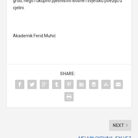
grob, nego i ukupno pjesništvo Bosne i svjetsku poeziju u
cjelini.
Akademik Ferid Muhić
SHARE:
NEXT