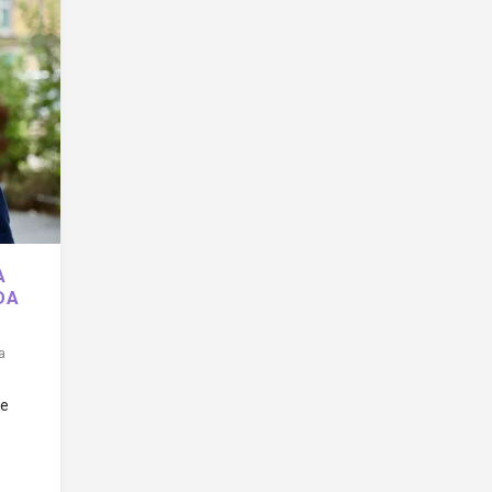
A
DA
a
me