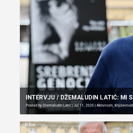
INTERVJU / DŽEMALUDIN LATIĆ: MI 
Posted by
Džemaludin Latić
|
Jul 11, 2025
|
Aktivnosti
,
Književnos