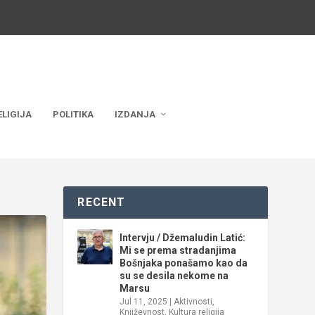
ELIGIJA
POLITIKA
IZDANJA
RECENT
Intervju / Džemaludin Latić:
Mi se prema stradanjima
Bošnjaka ponašamo kao da
su se desila nekome na
Marsu
Jul 11, 2025
|
Aktivnosti
,
Književnost
,
Kultura religija