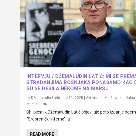
INTERVJU / DŽEMALUDIN LATIĆ: MI SE PREM
STRADANJIMA BOŠNJAKA PONAŠAMO KAO 
SU SE DESILA NEKOME NA MARSU
by
Džemaludin Latić
|
Jul 11, 2025
|
Aktivnosti
,
Književnost
,
Kultur
religija
|
0
Bh. pjesnik Džemaludin Latić objavljuje peto izdanje poe
“Srebrenički inferno”, a...
READ MORE